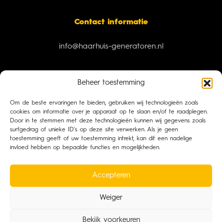
Contact informatie
info@haarhuis-generatoren.nl
Rossumerstraat 19
Beheer toestemming
Om de beste ervaringen te bieden, gebruiken wij technologieën zoals
7636 PK, Agelo (Ootmarsum)
cookies om informatie over je apparaat op te slaan en/of te raadplegen.
Door in te stemmen met deze technologieën kunnen wij gegevens zoals
surfgedrag of unieke ID's op deze site verwerken. Als je geen
+31 (0)541 29 29 70
toestemming geeft of uw toestemming intrekt, kan dit een nadelige
invloed hebben op bepaalde functies en mogelijkheden.
Algemene voorwaarden
Accepteren
Cookiebeleid
Weiger
Bekijk voorkeuren