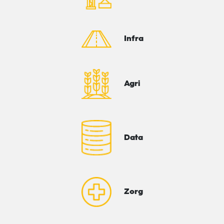
Infra
Agri
Data
Zorg