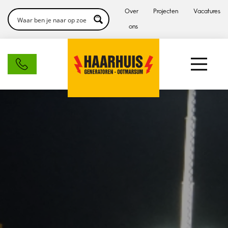
Over
Projecten
Vacatures
ons