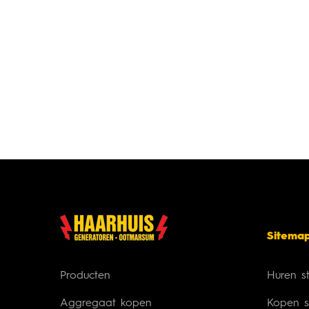
Sitema
Producten
Huren s
Aggregaat kopen
Kopen s