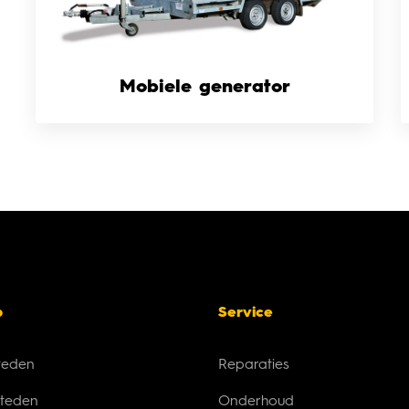
Mobiele generator
p
Service
teden
Reparaties
teden
Onderhoud