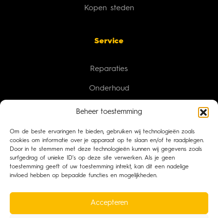
Kopen steden
Service
Reparaties
Onderhoud
Revisie
Beheer toestemming
Transport
Om de beste ervaringen te bieden, gebruiken wij technologieën zoals
cookies om informatie over je apparaat op te slaan en/of te raadplegen.
Brandstofmanagement
Door in te stemmen met deze technologieën kunnen wij gegevens zoals
surfgedrag of unieke ID's op deze site verwerken. Als je geen
toestemming geeft of uw toestemming intrekt, kan dit een nadelige
invloed hebben op bepaalde functies en mogelijkheden.
Contact informatie
Accepteren
info@haarhuis-generatoren.nl