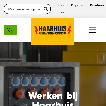
Over
Projecten
Vacatures
ons
Werken bij
Haarhuis