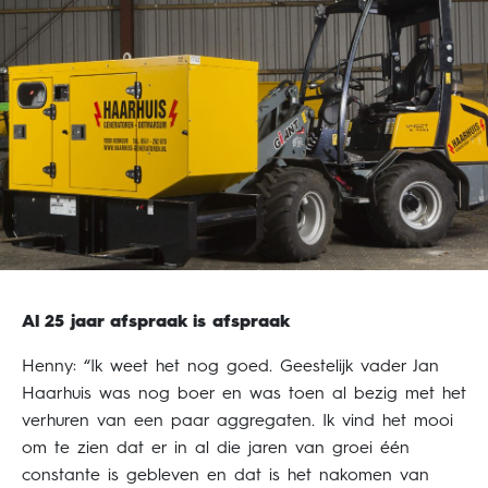
Al 25 jaar afspraak is afspraak
Henny: “Ik weet het nog goed. Geestelijk vader Jan
Haarhuis was nog boer en was toen al bezig met het
verhuren van een paar aggregaten. Ik vind het mooi
om te zien dat er in al die jaren van groei één
constante is gebleven en dat is het nakomen van